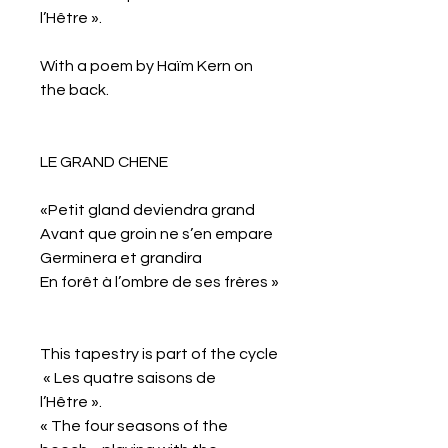
l’Hêtre ».
With a poem by Haïm Kern on
the back.
LE GRAND CHENE
«Petit gland deviendra grand
Avant que groin ne s’en empare
Germinera et grandira
En forêt à l’ombre de ses frères »
This tapestry is part of the cycle
« Les quatre saisons de
l’Hêtre ».
« The four seasons of the