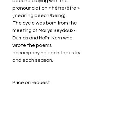
beech » playing with the
pronounciation « hêtre/être »
(meaning beech/being).
The cycle was born from the
meeting of Maïlys Seydoux-
Dumas and Haïm Kern who
wrote the poems
accompanying each tapestry
and each season.
Price on request.
Galerie Chantala
Modern design store
67, rue Saint-Jacques